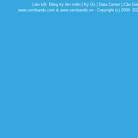
Liên kết:
Đăng ký tên miền
|
Ký Ức
|
Data Center
|
Cần Gi
www.xembando.com & www.xembando.vn - Copyright (c) 2008- 20