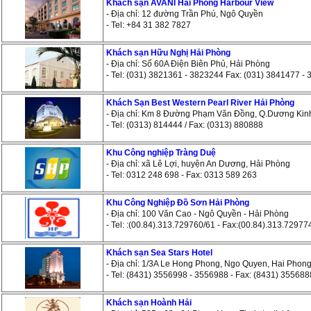
Khách sạn AVANI Hai Phong Harbour View
- Địa chỉ: 12 đường Trần Phú, Ngô Quyền
- Tel: +84 31 382 7827
Khách sạn Hữu Nghị Hải Phòng
- Địa chỉ: Số 60A Điện Biên Phủ, Hải Phòng
- Tel: (031) 3821361 - 3823244 Fax: (031) 3841477 -
Khách Sạn Best Western Pearl River Hải Phòng
- Địa chỉ: Km 8 Đường Phạm Văn Đồng, Q.Dương Kin
- Tel: (0313) 814444 / Fax: (0313) 880888
Khu Công nghiệp Tràng Duệ
- Địa chỉ: xã Lê Lợi, huyện An Dương, Hải Phòng
- Tel: 0312 248 698 - Fax: 0313 589 263
Khu Công Nghiệp Đồ Sơn Hải Phòng
- Địa chỉ: 100 Văn Cao - Ngô Quyền - Hải Phòng
- Tel: :(00.84).313.729760/61 - Fax:(00.84).313.72977
Khách sạn Sea Stars Hotel
- Địa chỉ: 1/3A Le Hong Phong, Ngo Quyen, Hai Phon
- Tel: (8431) 3556998 - 3556988 - Fax: (8431) 355688
Khách sạn Hoành Hải