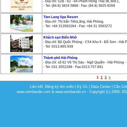
- Địa chỉ: 52B - 62 - 64 Pham Hong Thai str, dist.1,
- Tel: (84.8) 3824 5888 - Fax: (84.8) 3825 8269
Tien Lang Spa Resort
- Địa chỉ: Thị trấn TiênLãng, Hải Phòng,
- Tel: +84 313583264 - Fax: +84 31 3583272
Khách sạn Biển Nhớ
- Địa chỉ: Bộ Quốc Phòng - C54 Khu II - Đồ Sơn - Hải
- Tel: 0313.865.939
Thành phố Hải Phòng
- Địa chỉ: số 62 Võ Thị Sáu - Ngô Quyền - Hải Phòng -
- Tel: 031.3552288 - Fax.0313.757.891
1
2
3
>
Liên kết:
Đăng ký tên miền
|
Ký Ức
|
Data Center
|
Cần Gi
www.xembando.com & www.xembando.vn - Copyright (c) 2008- 20