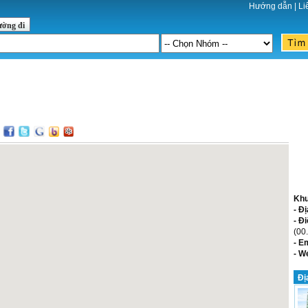
Hướng dẫn
|
Li
ường đi
:
Khu
- Đị
- Đi
(00
- E
- W
Đị