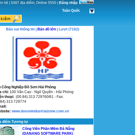
ên hệ
|
5087 địa điểm, Online 5550
|
Đăng nhập
Toàn Quốc
Báo sai thông tin |
Bản đồ lớn
| Lượt (7182)
 Công Nghiệp Đồ Sơn Hải Phòng
a chỉ:
100 Văn Cao - Ngô Quyền - Hải Phòng
ện thoại:
:(00.84).313.729760/61 - Fax:
.84).313.729774
mail:
ebsite:
www.dosonindustrialzone.com.vn
a điểm Tương tự
Công Viên Phần Mềm Đà Nẵng
(DANANG SOFTWARE PARK)