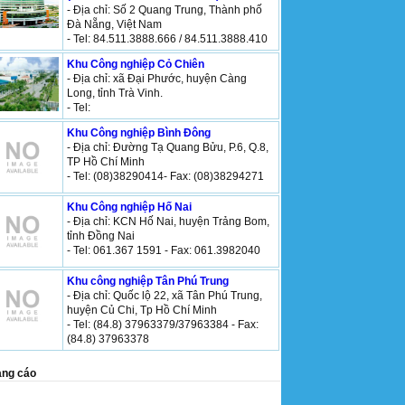
- Địa chỉ: Số 2 Quang Trung, Thành phố
Đà Nẵng, Việt Nam
- Tel: 84.511.3888.666 / 84.511.3888.410
Khu Công nghiệp Cỏ Chiên
- Địa chỉ: xã Đại Phước, huyện Càng
Long, tỉnh Trà Vinh.
- Tel:
Khu Công nghiệp Bình Đông
- Địa chỉ: Đường Tạ Quang Bửu, P.6, Q.8,
TP Hồ Chí Minh
- Tel: (08)38290414- Fax: (08)38294271
Khu Công nghiệp Hố Nai
- Địa chỉ: KCN Hố Nai, huyện Trảng Bom,
tỉnh Đồng Nai
- Tel: 061.367 1591 - Fax: 061.3982040
Khu công nghiệp Tân Phú Trung
- Địa chỉ: Quốc lộ 22, xã Tân Phú Trung,
huyện Củ Chi, Tp Hồ Chí Minh
- Tel: (84.8) 37963379/37963384 - Fax:
(84.8) 37963378
ng cáo