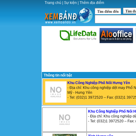
Trang chủ
|
Sự kiện
|
Thêm địa điểm
Tìm đ
Tìm điểm đến
Thông tin nổi bật
Khu Công Nghiệp Phố Nối Hưng Yên
- Địa chỉ: Khu công nghiệp dệt may Phố 
Mỹ - Hưng Yên
- Tel: (032)1 3972520 – Fax: (032)1 397
Khu Công Nghiệp Phố Nối 
- Địa chỉ: Khu công nghiệp 
- Tel: (032)1 3972520 – Fax