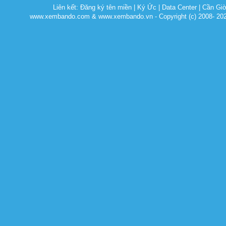
Liên kết:
Đăng ký tên miền
|
Ký Ức
|
Data Center
|
Cần Gi
www.xembando.com & www.xembando.vn - Copyright (c) 2008- 20