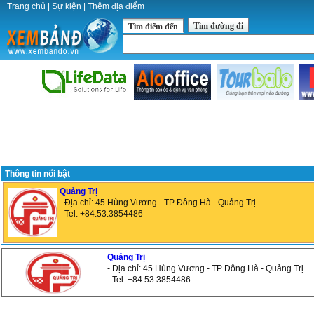
Trang chủ
|
Sự kiện
|
Thêm địa điểm
Tìm đường đi
Tìm điểm đến
Thông tin nổi bật
Quảng Trị
- Địa chỉ: 45 Hùng Vương - TP Đông Hà - Quảng Trị.
- Tel: +84.53.3854486
Quảng Trị
- Địa chỉ: 45 Hùng Vương - TP Đông Hà - Quảng Trị.
- Tel: +84.53.3854486