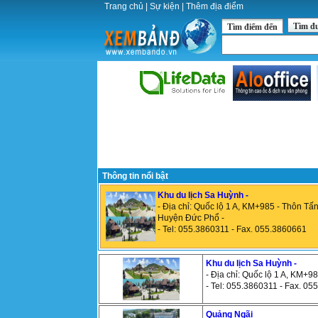
Trang chủ
|
Sự kiện
|
Thêm địa điểm
Tìm đ
Tìm điểm đến
Thông tin nổi bật
Khu du lịch Sa Huỳnh -
- Địa chỉ: Quốc lộ 1 A, KM+985 - Thôn Tấ
Huyện Đức Phổ -
- Tel: 055.3860311 - Fax. 055.3860661
Khu du lịch Sa Huỳnh -
- Địa chỉ: Quốc lộ 1 A, KM+
- Tel: 055.3860311 - Fax. 0
Quảng Ngãi