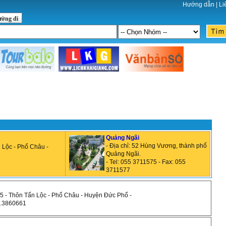
Hướng dẫn
|
Li
ường đi
Quảng Ngãi
- Địa chỉ: 52 Hùng Vương, thành phố
n Lộc - Phổ Châu -
Quảng Ngãi.
- Tel: 055 3711575 - Fax: 055
3711577
985 - Thôn Tấn Lộc - Phổ Châu - Huyện Đức Phổ -
55.3860661