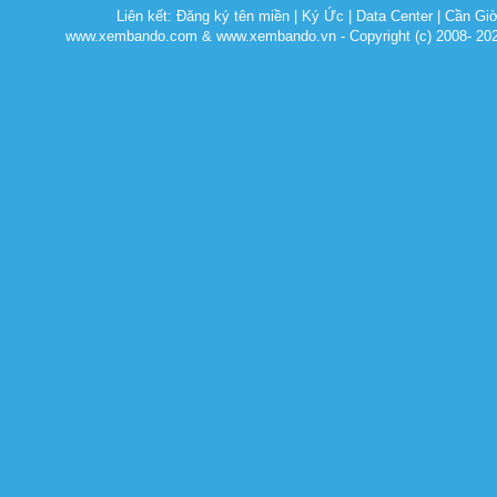
Liên kết:
Đăng ký tên miền
|
Ký Ức
|
Data Center
|
Cần Gi
www.xembando.com & www.xembando.vn - Copyright (c) 2008- 20