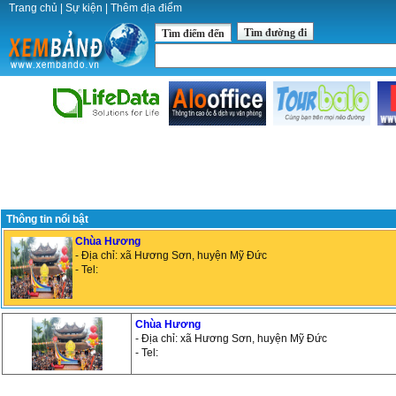
Trang chủ
|
Sự kiện
|
Thêm địa điểm
Tìm đường đi
Tìm điểm đến
Thông tin nổi bật
Chùa Hương
- Địa chỉ: xã Hương Sơn, huyện Mỹ Đức
- Tel:
Chùa Hương
- Địa chỉ: xã Hương Sơn, huyện Mỹ Đức
- Tel: