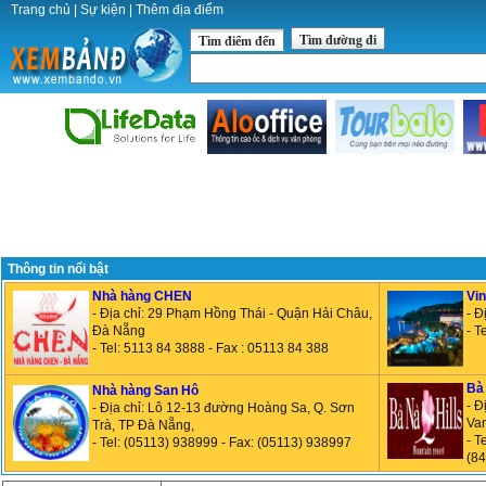
Trang chủ
|
Sự kiện
|
Thêm địa điểm
Tìm đường đi
Tìm điểm đến
Thông tin nổi bật
Nhà hàng CHEN
Vin
- Địa chỉ: 29 Phạm Hồng Thái - Quận Hải Châu,
- Đ
Đà Nẵng
- T
- Tel: 5113 84 3888 - Fax : 05113 84 388
Bà 
Nhà hàng San Hô
- Đ
- Địa chỉ: Lô 12-13 đường Hoàng Sa, Q. Sơn
Van
Trà, TP Đà Nẵng,
- T
- Tel: (05113) 938999 - Fax: (05113) 938997
(84