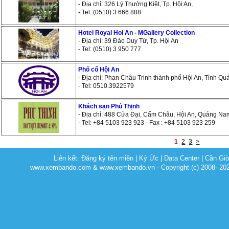
- Địa chỉ: 326 Lý Thường Kiệt, Tp. Hội An,
- Tel: (0510) 3 666 888
Hotel Royal Hoi An - MGallery Collection
- Địa chỉ: 39 Đào Duy Từ, Tp. Hội An
- Tel: (0510) 3 950 777
Phố cổ Hội An
- Địa chỉ: Phan Châu Trinh thành phố Hội An, Tỉnh Q
- Tel: 0510.3922579
Khách sạn Phú Thịnh
- Địa chỉ: 488 Cửa Đại, Cẩm Châu, Hội An, Quảng Na
- Tel: +84 5103 923 923 - Fax : +84 5103 923 259
1
2
3
>
Liên kết:
Đăng ký tên miền
|
Ký Ức
|
Data Center
|
Cần Gi
www.xembando.com & www.xembando.vn - Copyright (c) 2008- 20