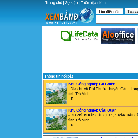
Trang chủ
|
Sự kiện
|
Thêm địa điểm
Tìm đ
Tìm điểm đến
Thông tin nổi bật
Khu Công nghiệp Cỏ Chiên
- Địa chỉ: xã Đại Phước, huyện Càng Lon
tỉnh Trà Vinh.
- Tel:
Khu Công nghiệp Cầu Quan
- Địa chỉ: hị trấn Cầu Quan, huyện Tiểu C
tỉnh Trà Vinh.
- Tel: