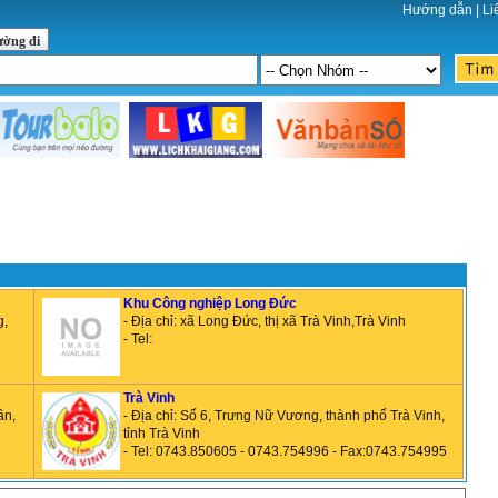
Hướng dẫn
|
Li
ường đi
Khu Công nghiệp Long Đức
g,
- Địa chỉ: xã Long Đức, thị xã Trà Vinh,Trà Vinh
- Tel:
Trà Vinh
ần,
- Địa chỉ: Số 6, Trưng Nữ Vương, thành phố Trà Vinh,
tỉnh Trà Vinh
- Tel: 0743.850605 - 0743.754996 - Fax:0743.754995