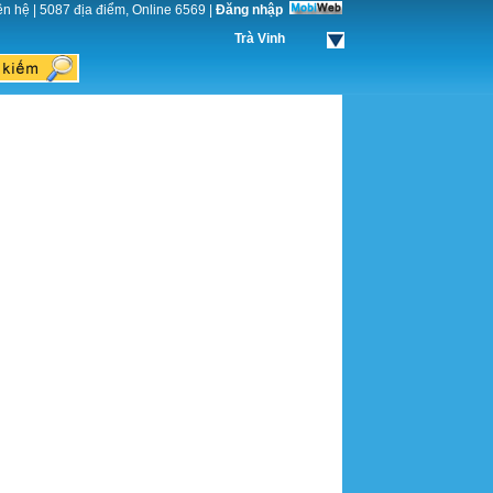
ên hệ
|
5087 địa điểm, Online 6569
|
Đăng nhập
Trà Vinh