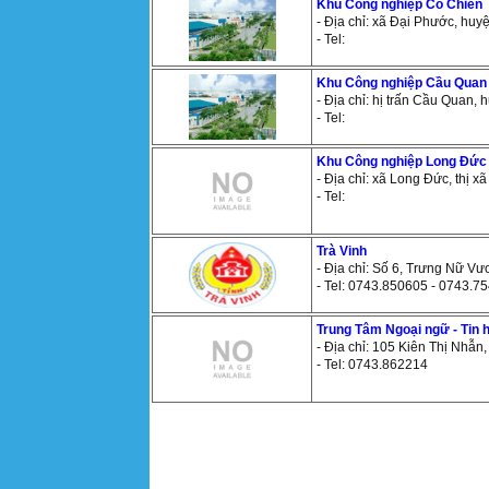
Khu Công nghiệp Cỏ Chiên
- Địa chỉ: xã Đại Phước, huy
- Tel:
Khu Công nghiệp Cầu Quan
- Địa chỉ: hị trấn Cầu Quan, 
- Tel:
Khu Công nghiệp Long Đức
- Địa chỉ: xã Long Đức, thị x
- Tel:
Trà Vinh
- Địa chỉ: Số 6, Trưng Nữ Vư
- Tel: 0743.850605 - 0743.7
Trung Tâm Ngoại ngữ - Tin 
- Địa chỉ: 105 Kiên Thị Nhẫn,
- Tel: 0743.862214