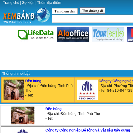
Trang chủ
|
Sự kiện
|
Thêm địa điểm
Tìm đường đi
Tìm điểm đến
Thông tin nổi bật
Đền hùng
Công ty Công nghiệp
- Địa chỉ: Đền hùng, Tỉnh Phú
- Địa chỉ: Phường Tiê
Thọ
- Tel: 84-210-847729
- Tel:
Đền hùng
- Địa chỉ: Đền hùng, Tỉnh Phú Thọ
- Tel:
Công ty Công nghiệp Bê tông và Vật liệu Xây dựng