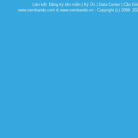
Liên kết:
Đăng ký tên miền
|
Ký Ức
|
Data Center
|
Cần Gi
www.xembando.com & www.xembando.vn - Copyright (c) 2008- 20