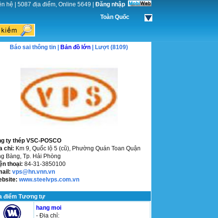
ên hệ
|
5087 địa điểm, Online 5649
|
Đăng nhập
Toàn Quốc
Báo sai thông tin |
Bản đồ lớn
| Lượt (8109)
g ty thép VSC-POSCO
a chỉ:
Km 9, Quốc lộ 5 (cũ), Phường Quán Toan Quận
g Bàng, Tp. Hải Phòng
ện thoại:
84-31-3850100
mail:
vps@hn.vnn.vn
ebsite:
www.steelvps.com.vn
a điểm Tương tự
hang moi
- Địa chỉ: