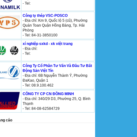
- Tel:
Công ty thép VSC-POSCO
- Địa chỉ: Km 9, Quốc lộ 5 (cũ), Phường
Quán Toan Quận Hồng Bàng, Tp. Hải
Phòng
- Tel: 84-31-3850100
xí nghiệp sxkd - xk việt trang
- Địa chỉ:
- Tel:
Công Ty Cổ Phần Tư Vấn Và Đầu Tư Bất
Động Sản Việt Tín
- Địa chỉ: 6B Nguyễn Thành Ý, Phường
ĐaKao, Quận 1
- Tel: 08.9.100.462
CÔNG TY CP CN ĐỒNG MINH
- Địa chỉ: 340/29 D3, Phường 25, Q. Bình
Thạnh
- Tel: 84-08-62584729
ng cáo