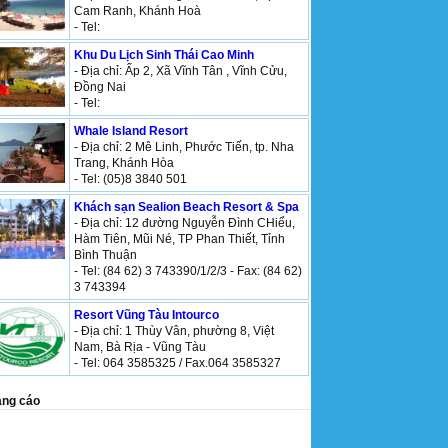
Cam Ranh, Khánh Hoà
- Tel:
Khu Du Lịch Sinh Thái Cao Minh
- Địa chỉ: Ấp 2, Xã Vĩnh Tân , Vĩnh Cửu,
Đồng Nai
- Tel:
Whale Island Resort
- Địa chỉ: 2 Mê Linh, Phước Tiến, tp. Nha
Trang, Khánh Hòa
- Tel: (05)8 3840 501
Khách sạn Sealion Beach Resort & Spa
- Địa chỉ: 12 đường Nguyễn Đình CHiểu,
Hàm Tiên, Mũi Né, TP Phan Thiết, Tỉnh
Bình Thuận
- Tel: (84 62) 3 743390/1/2/3 - Fax: (84 62)
3 743394
Resort Vũng Tàu Intourco
- Địa chỉ: 1 Thùy Vân, phường 8, Việt
Nam, Bà Rịa - Vũng Tàu
- Tel: 064 3585325 / Fax.064 3585327
ng cáo