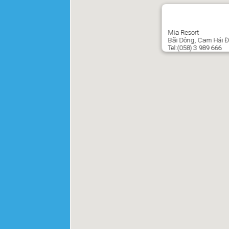
Mia Resort
Bãi Dông, Cam Hải 
Tel:(058) 3 989 666