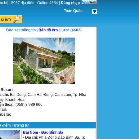
ên hệ
|
5087 địa điểm, Online 4854
|
Đăng nhập
Toàn Quốc
Báo sai thông tin |
Bản đồ lớn
| Lượt (4602)
 Resort
a chỉ:
Bãi Dông, Cam Hải Đông, Cam Lâm, Tp. Nha
ng, Khánh Hoà
ện thoại:
(058) 3 989 666
mail:
ebsite:
a điểm Tương tự
Bãi Nồm - Đảo Bình Ba
- Địa chỉ: Phía Đông Đảo Bình Ba, Tp.