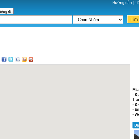
Hướng dẫn
|
Li
ường đi
:
Mia
- Đị
Tra
- Đi
- E
- W
Đị