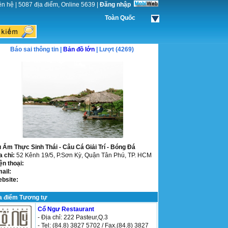
ên hệ
|
5087 địa điểm, Online 5639
|
Đăng nhập
Toàn Quốc
Báo sai thông tin |
Bản đồ lớn
| Lượt (4269)
 Ẩm Thực Sinh Thái - Câu Cá Giải Trí - Bóng Đá
a chỉ:
52 Kênh 19/5, P.Sơn Kỳ, Quận Tân Phú, TP. HCM
ện thoại:
mail:
ebsite:
a điểm Tương tự
Cổ Ngư Restaurant
- Địa chỉ: 222 Pasteur,Q.3
- Tel: (84.8) 3827 5702 / Fax.(84.8) 3827