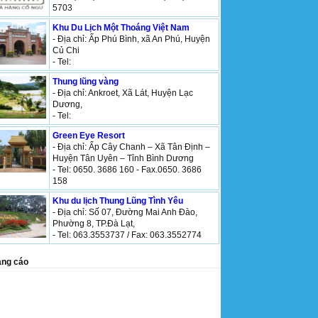
5703
Khu Du Lịch Một Thoáng Việt Nam
- Địa chỉ: Ấp Phú Bình, xã An Phú, Huyện
Củ Chi
- Tel:
Thung lũng vàng
- Địa chỉ: Ankroet, Xã Lát, Huyện Lạc
Dương,
- Tel:
Green Eye Resort
- Địa chỉ: Ấp Cây Chanh – Xã Tân Định –
Huyện Tân Uyên – Tỉnh Bình Dương
- Tel: 0650. 3686 160 - Fax.0650. 3686
158
Khu du lịch Thung Lũng Tình Yêu
- Địa chỉ: Số 07, Đường Mai Anh Đào,
Phường 8, TP.Đà Lạt,
- Tel: 063.3553737 / Fax: 063.3552774
ng cáo