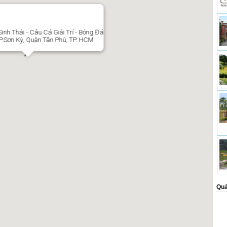
nh Thái - Câu Cá Giải Trí - Bóng Đá
 P.Sơn Kỳ, Quận Tân Phú, TP. HCM
Quả