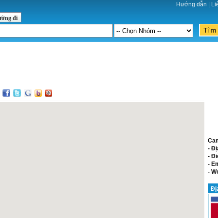
Hướng dẫn
|
Li
ường đi
:
Ca
- Đị
- Đi
- E
- W
Đị