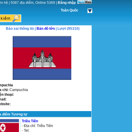
ên hệ
|
5087 địa điểm, Online 5369
|
Đăng nhập
Toàn Quốc
Báo sai thông tin |
Bản đồ lớn
| Lượt (95310)
mpuchia
a chỉ:
Campuchia
ện thoại:
mail:
ebsite:
a điểm Tương tự
Triều Tiên
- Địa chỉ: Triều Tiên
- Tel: