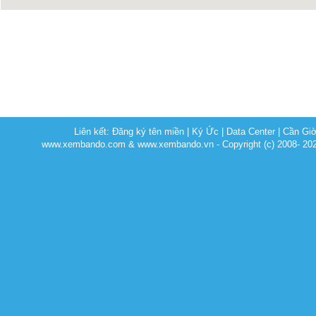
Liên kết:
Đăng ký tên miền
|
Ký Ức
|
Data Center
|
Cần Gi
www.xembando.com & www.xembando.vn - Copyright (c) 2008- 20