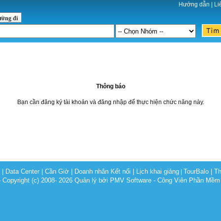
Hướng dẫn
|
Li
ường đi
Thông báo
Bạn cần đăng ký tài khoản và đăng nhập để thực hiện chức năng này.
c
|
Data Center
|
Cần Giờ
|
Doanh nhân Kết nối
|
Lịch khai giảng
TourBalo
|
Th
|
opyright (c) 2008- 2026 Quản lý bởi PMV Software - Công Viên Phần Mềm