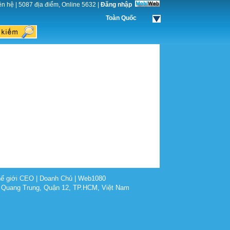
ên hệ
|
5087 địa điểm, Online 5632
|
Đăng nhập
Toàn Quốc
ế giới CEO
|
Doanh Chủ
|
Web1080
 Quang Trung, Quận 12, TP.HCM, Việt Nam