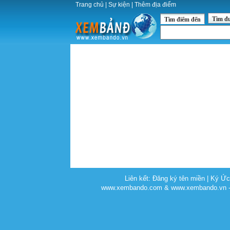
Trang chủ
|
Sự kiện
|
Thêm địa điểm
Tìm đ
Tìm điểm đến
Liên kết:
Đăng ký tên miền
|
Ký Ứ
www.xembando.com & www.xembando.vn - C