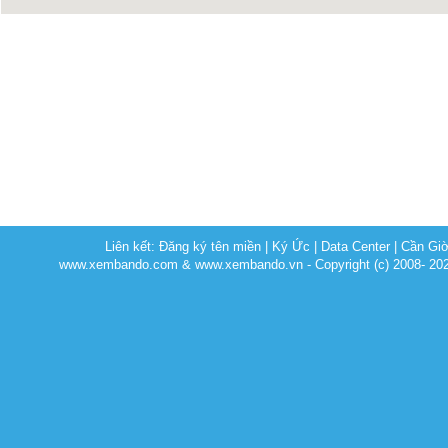
Liên kết:
Đăng ký tên miền
|
Ký Ức
|
Data Center
|
Cần Gi
www.xembando.com & www.xembando.vn - Copyright (c) 2008- 20