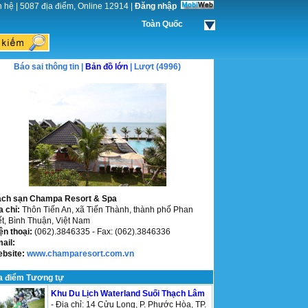
n hệ
|
5087 địa điểm, Online 12914
|
Đăng nhập
Toàn Quốc
Báo sai thông tin |
Bản đồ lớn
| Lượt (4996)
ch sạn Champa Resort & Spa
a chỉ:
Thôn Tiến An, xã Tiến Thành, thành phố Phan
ết, Bình Thuận, Việt Nam
ện thoại:
(062).3846335 - Fax: (062).3846336
mail:
ebsite:
www.champaresort.com.vn
a điểm Tương tự
Khu Du Lịch Waterland Suối Thạch Lâm
- Địa chỉ: 14 Cửu Long, P. Phước Hòa, TP.