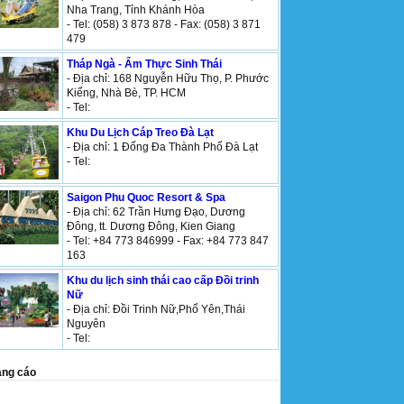
Nha Trang, Tỉnh Khánh Hòa
- Tel: (058) 3 873 878 - Fax: (058) 3 871
479
Tháp Ngà - Ẩm Thực Sinh Thái
- Địa chỉ: 168 Nguyễn Hữu Thọ, P. Phước
Kiểng, Nhà Bè, TP. HCM
- Tel:
Khu Du Lịch Cáp Treo Đà Lạt
- Địa chỉ: 1 Đống Đa Thành Phố Đà Lạt
- Tel:
Saigon Phu Quoc Resort & Spa
- Địa chỉ: 62 Trần Hưng Đạo, Dương
Đông, tt. Dương Đông, Kien Giang
- Tel: +84 773 846999 - Fax: +84 773 847
163
Khu du lịch sinh thái cao cấp Đồi trinh
Nữ
- Địa chỉ: Đồi Trinh Nữ,Phổ Yên,Thái
Nguyên
- Tel:
ng cáo