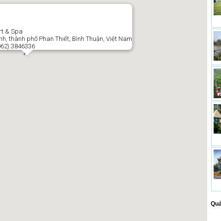
t & Spa
nh, thành phố Phan Thiết, Bình Thuận, Việt Nam
(062).3846336
Quả