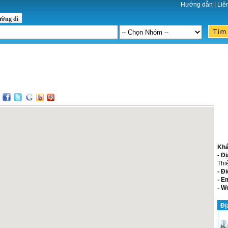
Hướng dẫn
|
Liê
ường đi
:
Khá
- Đị
Thi
- Đi
- E
- W
Đị