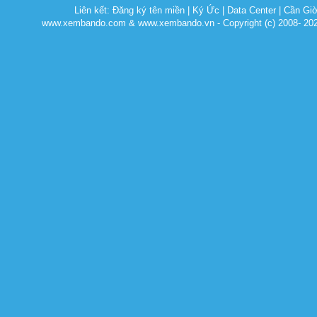
Liên kết:
Đăng ký tên miền
|
Ký Ức
|
Data Center
|
Cần Gi
www.xembando.com & www.xembando.vn - Copyright (c) 2008- 20