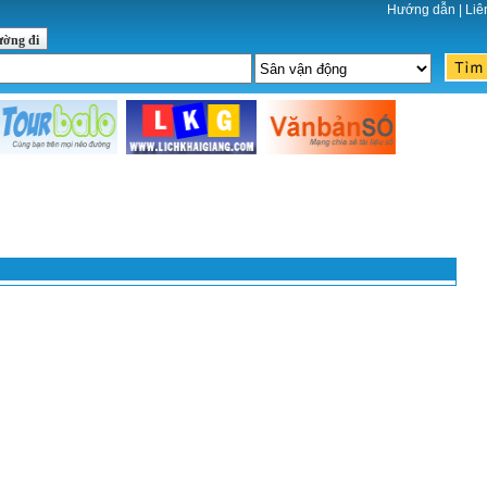
Hướng dẫn
|
Liê
ường đi