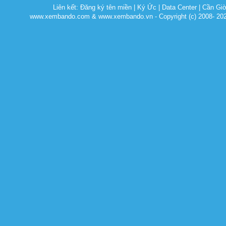
Liên kết:
Đăng ký tên miền
|
Ký Ức
|
Data Center
|
Cần Gi
www.xembando.com & www.xembando.vn - Copyright (c) 2008- 20