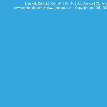
Liên kết:
Đăng ký tên miền
|
Ký Ức
|
Data Center
|
Cần Gi
www.xembando.com & www.xembando.vn - Copyright (c) 2008- 20