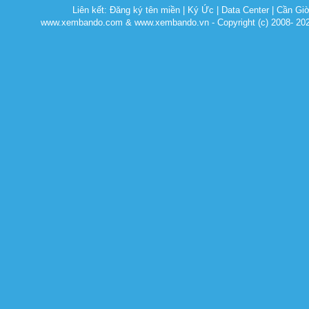
Liên kết:
Đăng ký tên miền
|
Ký Ức
|
Data Center
|
Cần Gi
www.xembando.com & www.xembando.vn - Copyright (c) 2008- 20