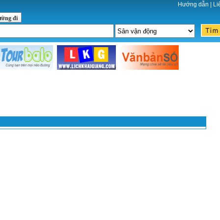
Hướng dẫn
|
Li
ường đi