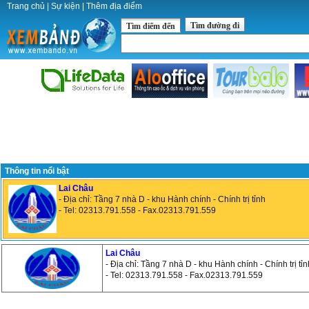
Trang chủ
|
Sự kiện
|
Thêm địa điểm
Tìm đường đi
Tìm điểm đến
Thông tin nổi bật
Lai Châu
- Địa chỉ: Tầng 7 nhà D - khu Hành chính - Chính trị tỉnh
- Tel: 02313.791.558 - Fax.02313.791.559
Lai Châu
- Địa chỉ: Tầng 7 nhà D - khu Hành chính - Chính trị tỉn
- Tel: 02313.791.558 - Fax.02313.791.559