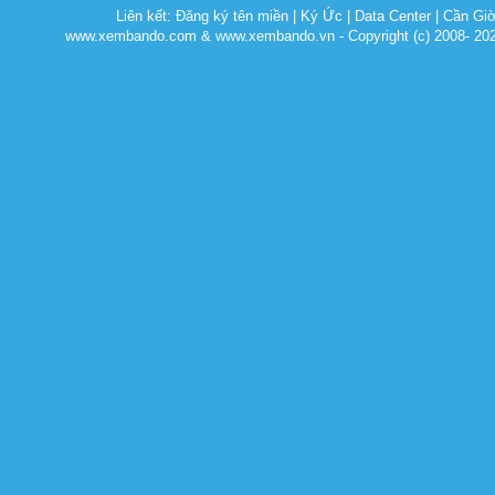
Liên kết:
Đăng ký tên miền
|
Ký Ức
|
Data Center
|
Cần Gi
www.xembando.com & www.xembando.vn - Copyright (c) 2008- 20