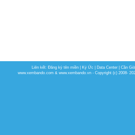
Liên kết:
Đăng ký tên miền
|
Ký Ức
|
Data Center
|
Cần Gi
www.xembando.com & www.xembando.vn - Copyright (c) 2008- 20